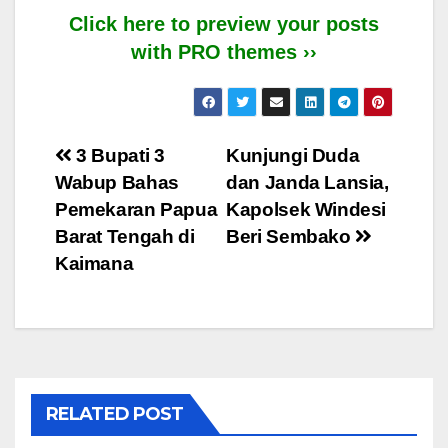
Click here to preview your posts
with PRO themes ››
Post
3 Bupati 3
Kunjungi Duda
Wabup Bahas
dan Janda Lansia,
navigation
Pemekaran Papua
Kapolsek Windesi
Barat Tengah di
Beri Sembako
Kaimana
RELATED POST