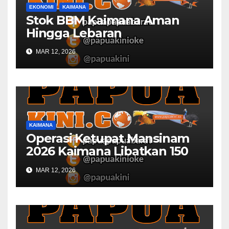
EKONOMI
KAIMANA
Stok BBM Kaimana Aman
Hingga Lebaran
MAR 12, 2026
KAIMANA
Operasi Ketupat Mansinam
2026 Kaimana Libatkan 150
Personil Gabungan
MAR 12, 2026