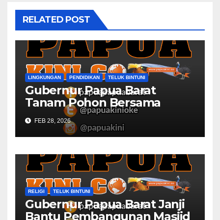
RELATED POST
LINGKUNGAN
PENDIDIKAN
TELUK BINTUNI
Gubernur Papua Barat
Tanam Pohon Bersama
Civitas Academica
FEB 28, 2026
Universitas Muhammadiyah
RELIGI
TELUK BINTUNI
Gubernur Papua Barat Janji
Bantu Pembangunan Masjid