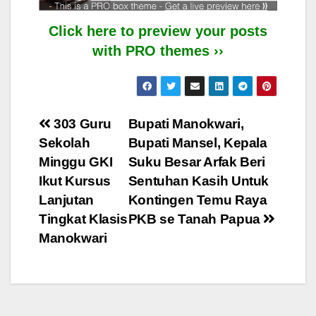
Click here to preview your posts
with PRO themes ››
Post
303 Guru
Bupati Manokwari,
Sekolah
Bupati Mansel, Kepala
navigation
Minggu GKI
Suku Besar Arfak Beri
Ikut Kursus
Sentuhan Kasih Untuk
Lanjutan
Kontingen Temu Raya
Tingkat Klasis
PKB se Tanah Papua
Manokwari