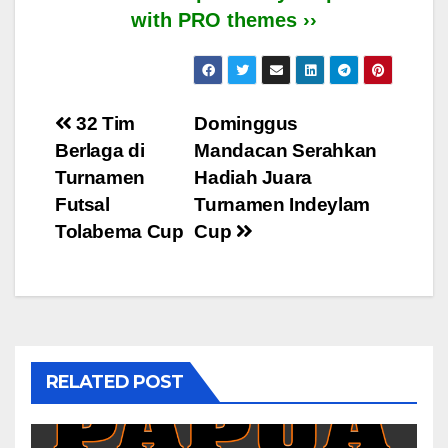
with PRO themes ››
Post
32 Tim
Dominggus
Berlaga di
Mandacan Serahkan
navigation
Turnamen
Hadiah Juara
Futsal
Turnamen Indeylam
Tolabema Cup
Cup
RELATED POST