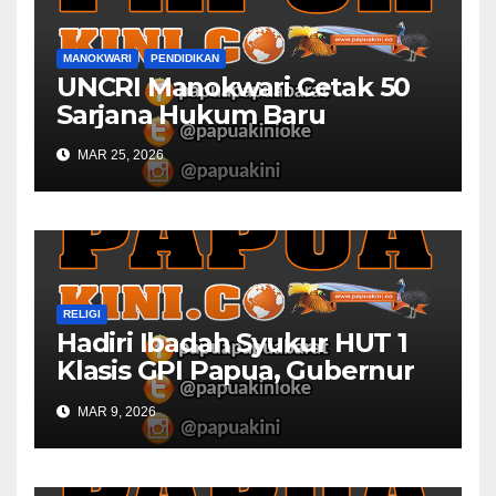
MANOKWARI
PENDIDIKAN
UNCRI Manokwari Cetak 50
Sarjana Hukum Baru
MAR 25, 2026
RELIGI
Hadiri Ibadah Syukur HUT 1
Klasis GPI Papua, Gubernur
Papua Barat Ingatkan Peran
MAR 9, 2026
Gereja