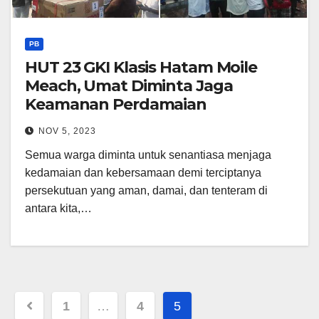
PB
HUT 23 GKI Klasis Hatam Moile
Meach, Umat Diminta Jaga
Keamanan Perdamaian
NOV 5, 2023
Semua warga diminta untuk senantiasa menjaga
kedamaian dan kebersamaan demi terciptanya
persekutuan yang aman, damai, dan tenteram di
antara kita,…
Posts
1
…
4
5