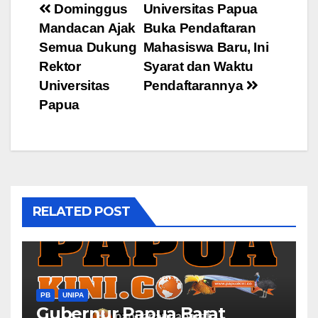
Post
Dominggus
Universitas Papua
Mandacan Ajak
Buka Pendaftaran
navigation
Semua Dukung
Mahasiswa Baru, Ini
Rektor
Syarat dan Waktu
Universitas
Pendaftarannya
Papua
RELATED POST
PB
UNIPA
Gubernur Papua Barat