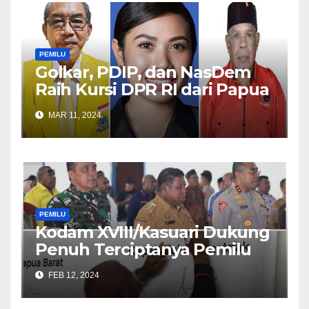
PEMILU
Golkar, PDIP, dan NasDem
Raih Kursi DPR RI dari Papua
Barat
MAR 11, 2024
PEMILU
Kodam XVIII/Kasuari Dukung
Penuh Terciptanya Pemilu
Damai 2024
FEB 12, 2024