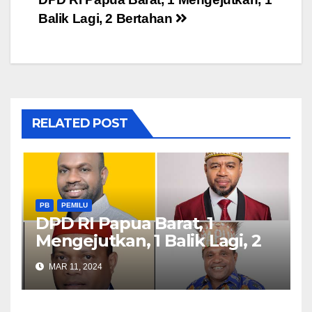
Post
Balik Lagi, 2 Bertahan
navigation
RELATED POST
PB
PEMILU
DPD RI Papua Barat, 1
Mengejutkan, 1 Balik Lagi, 2
Bertahan
MAR 11, 2024