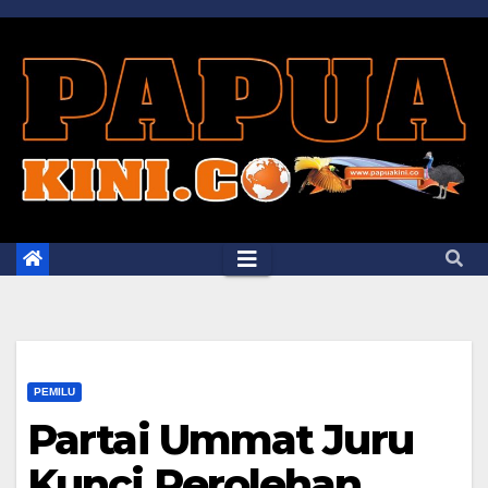
Skip
to
content
PEMILU
Partai Ummat Juru
Kunci Perolehan