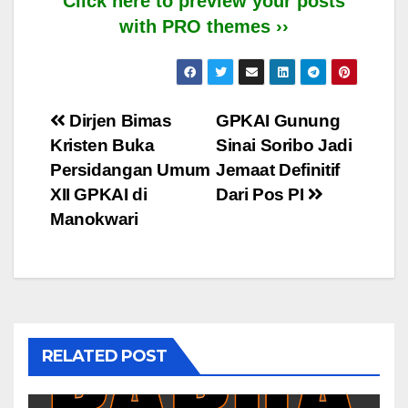
Click here to preview your posts
with PRO themes ››
Post
Dirjen Bimas
GPKAI Gunung
Kristen Buka
Sinai Soribo Jadi
navigation
Persidangan Umum
Jemaat Definitif
XII GPKAI di
Dari Pos PI
Manokwari
RELATED POST