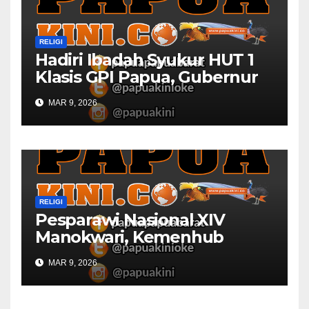
RELIGI
Hadiri Ibadah Syukur HUT 1
Klasis GPI Papua, Gubernur
Papua Barat Ingatkan Peran
MAR 9, 2026
Gereja
RELIGI
Pesparawi Nasional XIV
Manokwari, Kemenhub
Sediakan Dua Kapal
MAR 9, 2026