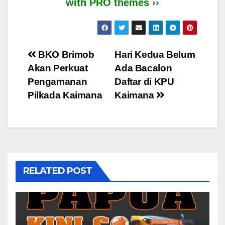
with PRO themes ››
Post
BKO Brimob
Hari Kedua Belum
Akan Perkuat
Ada Bacalon
navigation
Pengamanan
Daftar di KPU
Pilkada Kaimana
Kaimana
RELATED POST