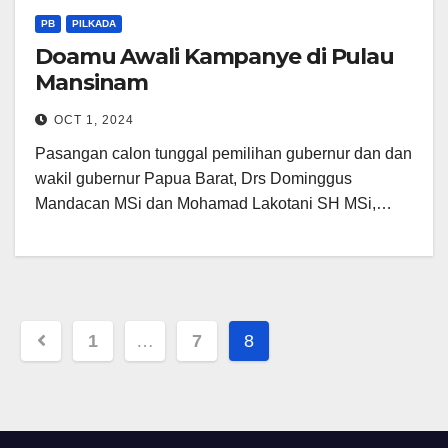
PB
PILKADA
Doamu Awali Kampanye di Pulau
Mansinam
OCT 1, 2024
Pasangan calon tunggal pemilihan gubernur dan dan
wakil gubernur Papua Barat, Drs Dominggus
Mandacan MSi dan Mohamad Lakotani SH MSi,…
Posts
1
…
7
8
pagination