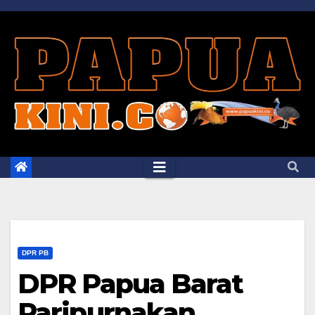
Skip
to
content
DPR PB
DPR Papua Barat
Paripurnakan