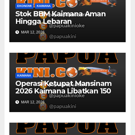
EKONOMI
KAIMANA
Stok BBM Kaimana Aman
Hingga Lebaran
MAR 12, 2026
KAIMANA
Operasi Ketupat Mansinam
2026 Kaimana Libatkan 150
Personil Gabungan
MAR 12, 2026