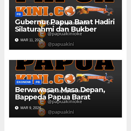
PB
Gubernur Papua Barat Hadiri
Silaturahmi dan Bukber
Bersama DPR RI dan
MAR 11, 2026
Mendagri di IPDN
EKONOMI
PB
Berwawasan Masa Depan,
Bappeda Papua Barat
Konsultasi Publik RKPD 2027
MAR 9, 2026