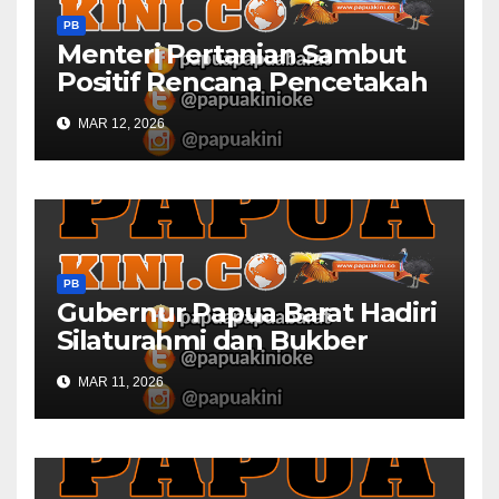
PB
Menteri Pertanian Sambut
Positif Rencana Pencetakah
Sawah dan Ladang di Papua
MAR 12, 2026
Barat
PB
Gubernur Papua Barat Hadiri
Silaturahmi dan Bukber
Bersama DPR RI dan
MAR 11, 2026
Mendagri di IPDN