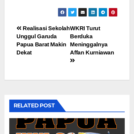
Post
Realisasi Sekolah
WKRI Turut
Unggul Garuda
Berduka
navigation
Papua Barat Makin
Meninggalnya
Dekat
Affan Kurniawan
RELATED POST