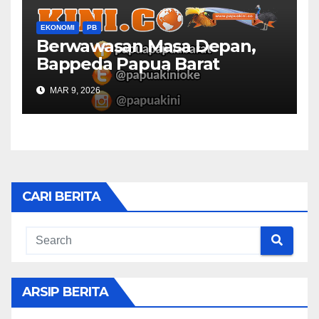
EKONOMI
PB
Berwawasan Masa Depan,
Bappeda Papua Barat
Konsultasi Publik RKPD 2027
MAR 9, 2026
CARI BERITA
ARSIP BERITA