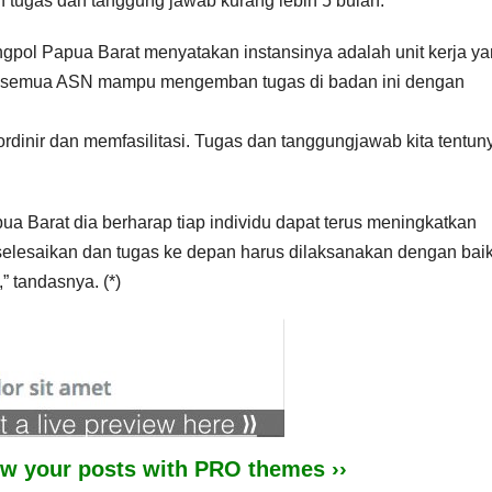
ugas dan tanggung jawab kurang lebih 5 bulan.
gpol Papua Barat menyatakan instansinya adalah unit kerja y
dak semua ASN mampu mengemban tugas di badan ini dengan
ordinir dan memfasilitasi. Tugas dan tanggungjawab kita tentun
 Barat dia berharap tiap individu dapat terus meningkatkan
selesaikan dan tugas ke depan harus dilaksanakan dengan bai
” tandasnya. (*)
iew your posts with PRO themes ››