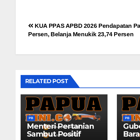
Post
KUA PPAS APBD 2026 Pendapatan Pap
Persen, Belanja Menukik 23,74 Persen
navigation
RELATED POST
PB
PB
Menteri Pertanian
Gub
Sambut Positif
Bara