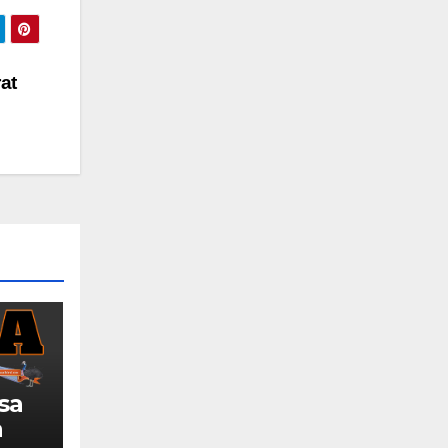
at
sa
a