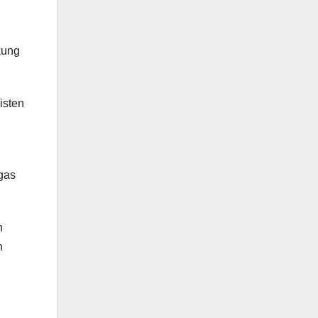
kung
isten
gas
n
n
i