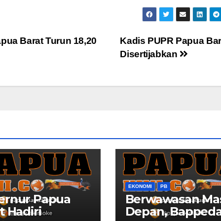
ua Barat Turun 18,20
Kadis PUPR Papua Bar
Disertijabkan
EKONOMI
PB
ernur Papua
Berwawasan Ma
t Hadiri
Depan, Bapped