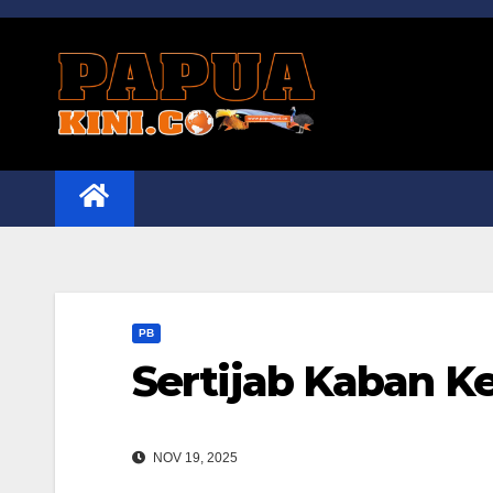
Skip
to
content
PB
Sertijab Kaban K
NOV 19, 2025