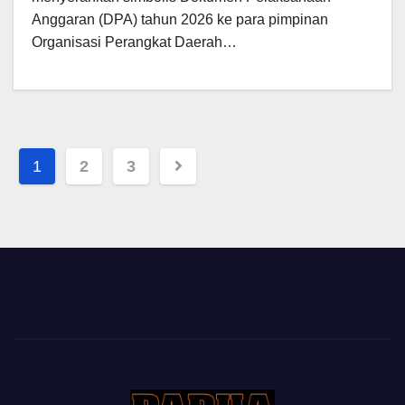
Anggaran (DPA) tahun 2026 ke para pimpinan
Organisasi Perangkat Daerah…
Posts
1
2
3
pagination