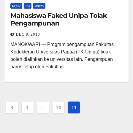
DPRD
PB
UNIPA
Mahasiswa Faked Unipa Tolak
Pengampunan
DEC 8, 2016
MANOKWARI — Program pengampuan Fakultas
Kedokteran Universitas Papua (FK-Unipa) tidak
boleh dialihkan ke universitas lain. Pengampuan
harus tetap oleh Fakultas…
Posts
1
…
10
11
pagination