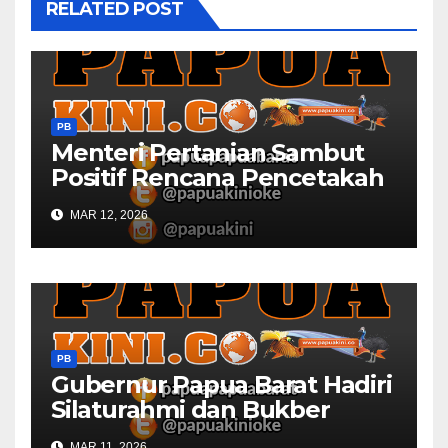
RELATED POST
PB
Menteri Pertanian Sambut
Positif Rencana Pencetakah
Sawah dan Ladang di Papua
MAR 12, 2026
Barat
PB
Gubernur Papua Barat Hadiri
Silaturahmi dan Bukber
Bersama DPR RI dan
MAR 11, 2026