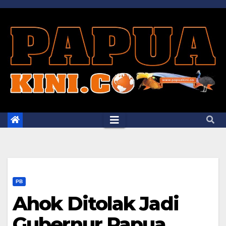
Skip
to
content
PB
Ahok Ditolak Jadi
Gubernur Papua