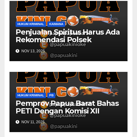
HUKUM KRIMINAL
KAIMANA
Penjualan Spiritus Harus Ada
Rekomendasi Polsek
Kaimana
NOV 13, 2025
HUKUM KRIMINAL
PB
Pemprov Papua Barat Bahas
PETI Dengan Komisi XII
NOV 11, 2025