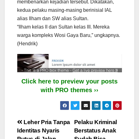
membenarkan kejadian tersebut. Dikatakan,
kedua pelaku masing-masing berinisial IAL
alias Ilham dan SW alias Sultan.
“Ilham kelas II dan Sultan kelas III. Mereka
warga kompleks Wosi Gaya Baru,” ungkapnya.
(Hendrik)
Click here to preview your posts
with PRO themes ››
Post
Leher Pria Tanpa
Pelaku Kriminal
Identitas Nyaris
Berstatus Anak
navigation
Putus di Jalan
Sudah Bisa