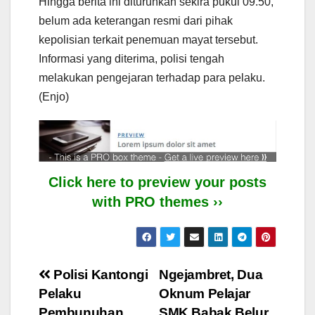
Hingga berita ini diturunkan sekira pukul 09.50,
belum ada keterangan resmi dari pihak
kepolisian terkait penemuan mayat tersebut.
Informasi yang diterima, polisi tengah
melakukan pengejaran terhadap para pelaku.
(Enjo)
Click here to preview your posts
with PRO themes ››
Post
Polisi Kantongi
Ngejambret, Dua
Pelaku
Oknum Pelajar
navigation
Pembunuhan
SMK Babak Belur