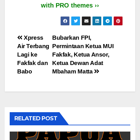
with PRO themes ››
Post
Xpress
Bubarkan FPI,
Air Terbang
Permintaan Ketua MUI
navigation
Lagi ke
Fakfak, Ketua Ansor,
Fakfak dan
Ketua Dewan Adat
Babo
Mbaham Matta
RELATED POST