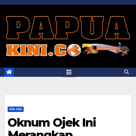
Skip
to
content
FAK FAK
Oknum Ojek Ini
Merangkap