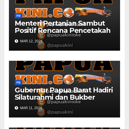
PB
Menteri Pertanian Sambut
Positif Rencana Pencetakah
Sawah dan Ladang di Papua
MAR 12, 2026
Barat
PB
Gubernur Papua Barat Hadiri
Silaturahmi dan Bukber
Bersama DPR RI dan
MAR 11, 2026
Mendagri di IPDN