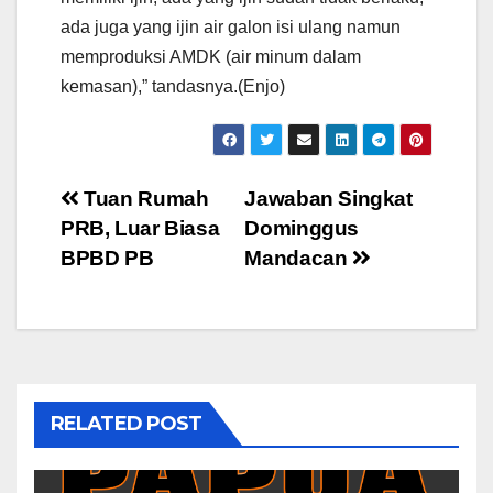
ada juga yang ijin air galon isi ulang namun
memproduksi AMDK (air minum dalam
kemasan),” tandasnya.(Enjo)
Post
Tuan Rumah
Jawaban Singkat
PRB, Luar Biasa
Dominggus
navigation
BPBD PB
Mandacan
RELATED POST