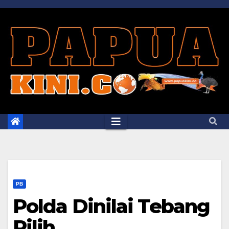
Skip
to
content
PB
Polda Dinilai Tebang
Pilih