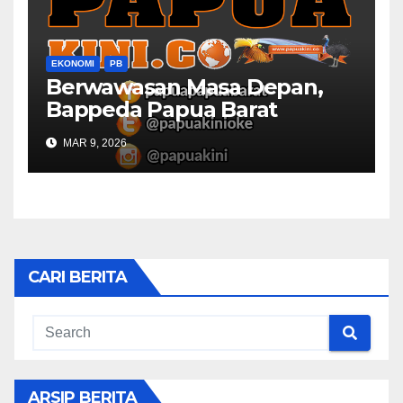
EKONOMI
PB
Berwawasan Masa Depan,
Bappeda Papua Barat
Konsultasi Publik RKPD 2027
MAR 9, 2026
CARI BERITA
ARSIP BERITA