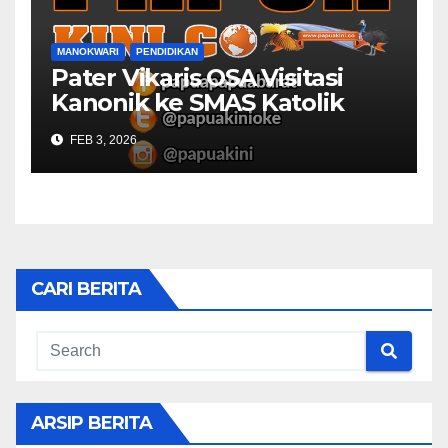
MANOKWARI
PENDIDIKAN
Pater Vikaris OSA Visitasi
Kanonik ke SMAS Katolik
Villanova Manokwari
FEB 3, 2026
CARI BERITA
ARSIP BERITA