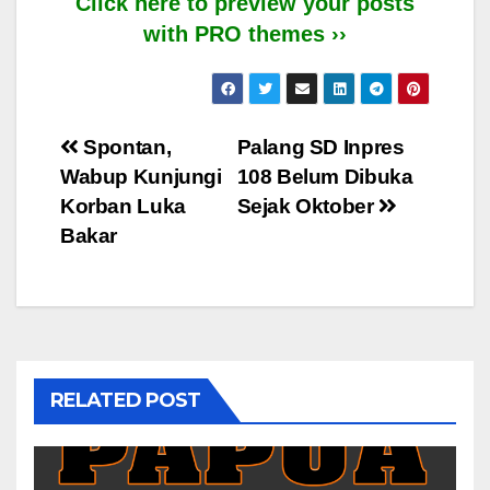
Click here to preview your posts
with PRO themes ››
Post
Spontan,
Palang SD Inpres
Wabup Kunjungi
108 Belum Dibuka
navigation
Korban Luka
Sejak Oktober
Bakar
RELATED POST