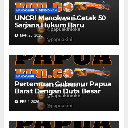
MANOKWARI
PENDIDIKAN
UNCRI Manokwari Cetak 50
Sarjana Hukum Baru
MAR 25, 2026
MANOKWARI
Pertemuan Gubernur Papua
Barat Dengan Duta Besar
Inggris Berbuah Manis
FEB 4, 2026