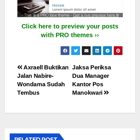
Click here to preview your posts
with PRO themes ››
Post
Axraell Buktikan
Jaksa Periksa
Jalan Nabire-
Dua Manager
navigation
Wondama Sudah
Kantor Pos
Tembus
Manokwari
RELATED POST