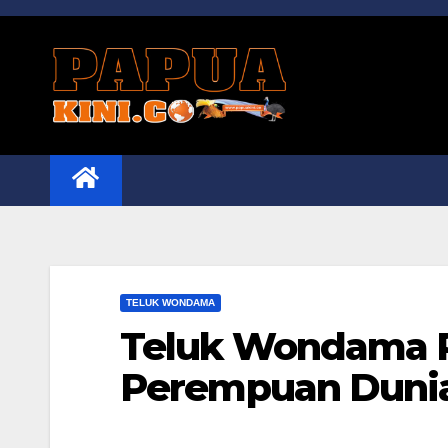
Skip
to
content
TELUK WONDAMA
Teluk Wondama P
Perempuan Duni