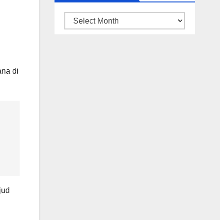
ARSIP
BERITA
na di
jud