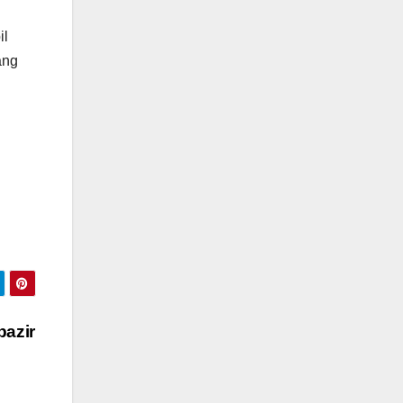
il
ang
azir