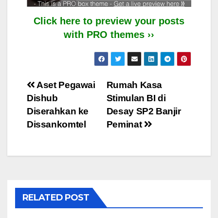
Click here to preview your posts
with PRO themes ››
Post
Aset Pegawai
Rumah Kasa
Dishub
Stimulan BI di
navigation
Diserahkan ke
Desay SP2 Banjir
Dissankomtel
Peminat
RELATED POST