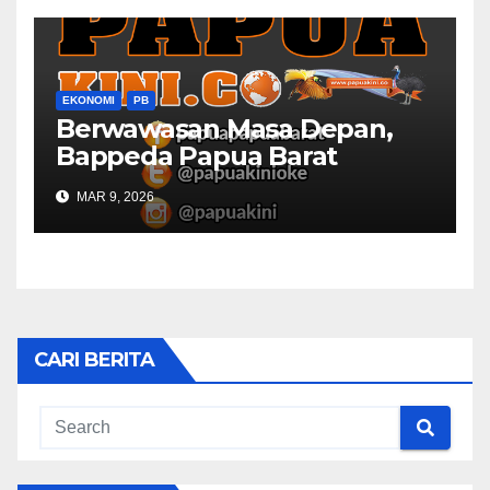
EKONOMI
PB
Berwawasan Masa Depan,
Bappeda Papua Barat
Konsultasi Publik RKPD 2027
MAR 9, 2026
CARI BERITA