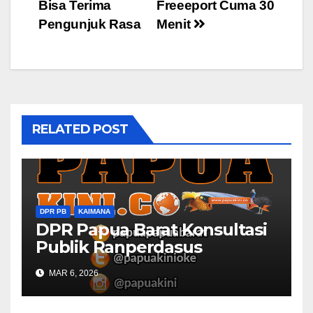
navigation
Bisa Terima
Freeeport Cuma 30
Pengunjuk Rasa
Menit
RELATED POST
DPR PB
KAIMANA
DPR Papua Barat Konsultasi
Publik Ranperdasus
Perlindungan Situs
MAR 6, 2026
Keagamaan di Kaimana