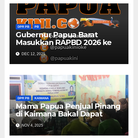
DPR PB
PB
Gubernur Papua Barat
Masukkan RAPBD 2026 ke
DPR
DEC 12, 2025
DPR PB
KAIMANA
Mama Papua Penjual Pinang
di Kaimana Bakal Dapat
Bantuan 5 Juta
NOV 4, 2025