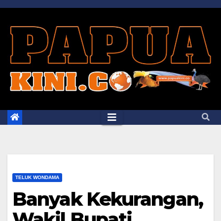
Skip
to
content
TELUK WONDAMA
Banyak Kekurangan,
Wakil Bupati