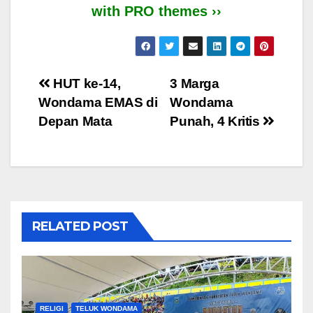
with PRO themes ››
Post
HUT ke-14,
3 Marga
Wondama EMAS di
Wondama
navigation
Depan Mata
Punah, 4 Kritis
RELATED POST
RELIGI
TELUK WONDAMA