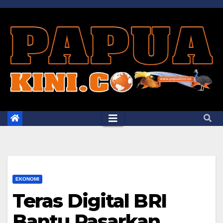
Skip
to
content
EKONOMI
Teras Digital BRI
Bantu Pasarkan