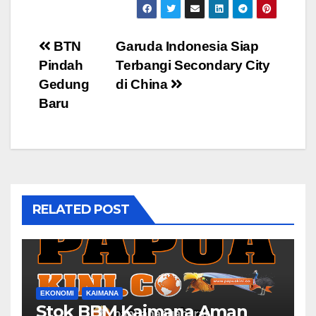
Post
BTN
Garuda Indonesia Siap
Pindah
Terbangi Secondary City
navigation
Gedung
di China
Baru
RELATED POST
EKONOMI
KAIMANA
Stok BBM Kaimana Aman