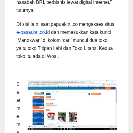
nasabah BRI, berbisnis lewat digital internet,”
tuturnya.
Di sisi lain, saat papuakini.co mengakses situs
e-pasar.bri.co.id
dan memasukkan kata kunci
‘Manokwari’ di kolom ‘cari’ muncul dua toko,
yaitu toko Titipan Ilahi dan Toko Litanz. Kedua
toko itu ada di Wosi.
S
a
at
m
e
m
a