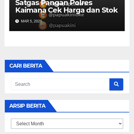
Satgas Pangan Polres
Kaimana Cek Harga dan Stok
Bapok di Pasar
MAR 5, 2026
CARI BERITA
ARSIP BERITA
ARSIP
BERITA