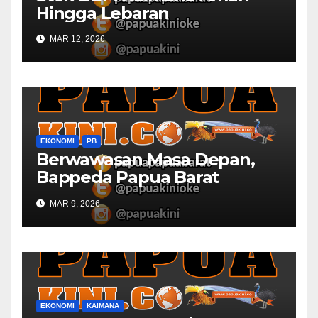
Hingga Lebaran
MAR 12, 2026
EKONOMI
PB
Berwawasan Masa Depan,
Bappeda Papua Barat
Konsultasi Publik RKPD 2027
MAR 9, 2026
EKONOMI
KAIMANA