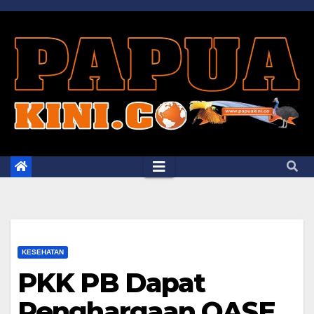
Skip
to
content
KESEHATAN
PKK PB Dapat
Penghargaan OASE