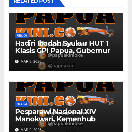
RELATED POST
RELIGI
Hadiri Ibadah Syukur HUT 1
Klasis GPI Papua, Gubernur
Papua Barat Ingatkan Peran
MAR 9, 2026
Gereja
RELIGI
Pesparawi Nasional XIV
Manokwari, Kemenhub
Sediakan Dua Kapal
MAR 9, 2026