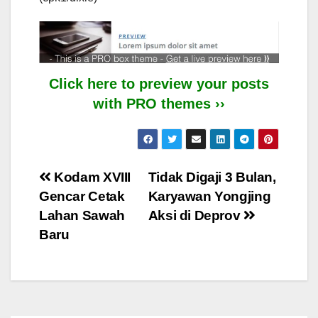
Click here to preview your posts
with PRO themes ››
Post
Kodam XVIII
Tidak Digaji 3 Bulan,
Gencar Cetak
Karyawan Yongjing
navigation
Lahan Sawah
Aksi di Deprov
Baru