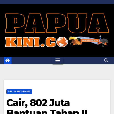
Skip
to
content
TELUK WONDAMA
Cair, 802 Juta
Bantuan Tahap II