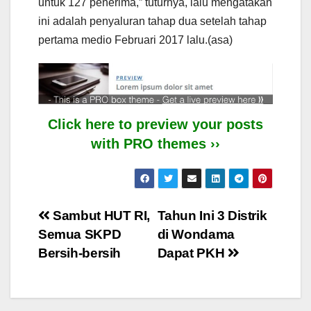
untuk 127 penerima,” tuturnya, lalu mengatakan
ini adalah penyaluran tahap dua setelah tahap
pertama medio Februari 2017 lalu.(asa)
Click here to preview your posts
with PRO themes ››
Post
Sambut HUT RI,
Tahun Ini 3 Distrik
Semua SKPD
di Wondama
navigation
Bersih-bersih
Dapat PKH