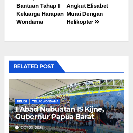
Bantuan Tahap II
Angkut Elisabet
navigation
Keluarga Harapan
Murai Dengan
Wondama
Helikopter
RELATED POST
RELIGI
TELUK WONDAMA
1 Abad Nubuatan IS Kijne,
Gubernur Papua Barat
Ingatkan Jadi Berkat dan
OCT 25, 2025
Tetap di Terang