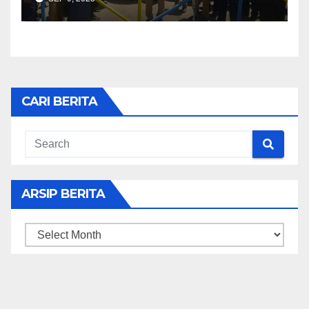
ke Wondama
CARI BERITA
ARSIP BERITA
ARSIP
BERITA