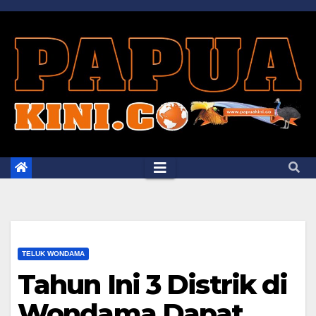
Skip
to
content
TELUK WONDAMA
Tahun Ini 3 Distrik di
Wondama Dapat