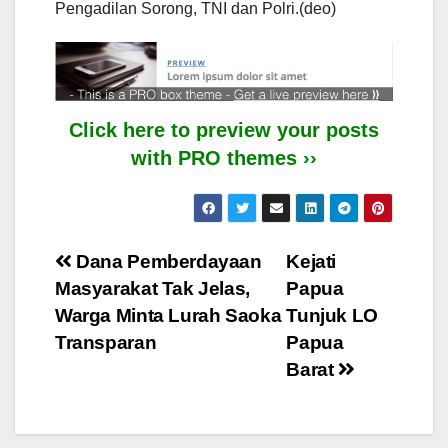
Pengadilan Sorong, TNI dan Polri.(deo)
Click here to preview your posts
with PRO themes ››
Post
Dana Pemberdayaan
Kejati
Masyarakat Tak Jelas,
Papua
navigation
Warga Minta Lurah Saoka
Tunjuk LO
Transparan
Papua
Barat