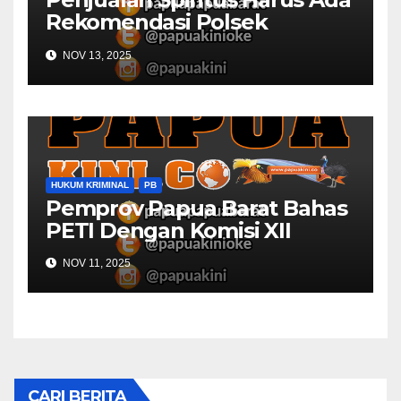
Rekomendasi Polsek
Kaimana
NOV 13, 2025
HUKUM KRIMINAL
PB
Pemprov Papua Barat Bahas
PETI Dengan Komisi XII
NOV 11, 2025
CARI BERITA