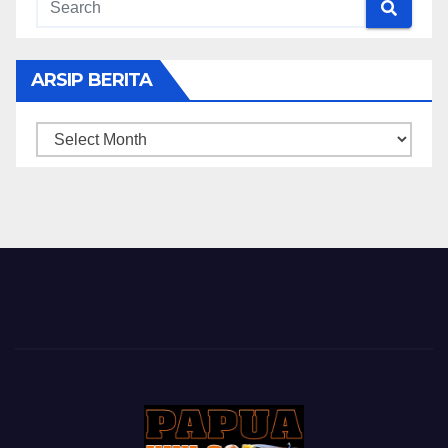
ARSIP BERITA
ARSIP
BERITA