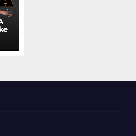
A
 ke