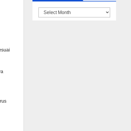
ARSIP
BERITA
esuai
wa
rus