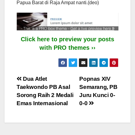
Papua Barat di Raja Ampat nanti.(deo)
Click here to preview your posts
with PRO themes ››
Post
Dua Atlet
Popnas XIV
Taekwondo PB Asal
Semarang, PB
navigation
Sorong Raih 2 Medali
Juru Kunci 0-
Emas Internasional
0-0