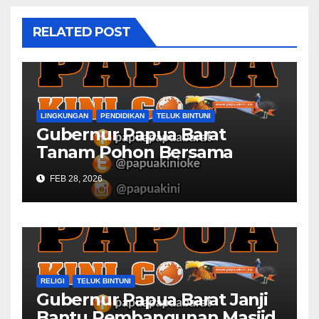
RELATED POST
LINGKUNGAN
PENDIDIKAN
TELUK BINTUNI
Gubernur Papua Barat
Tanam Pohon Bersama
Civitas Academica
FEB 28, 2026
Universitas Muhammadiyah
RELIGI
TELUK BINTUNI
Gubernur Papua Barat Janji
Bantu Pembangunan Masjid