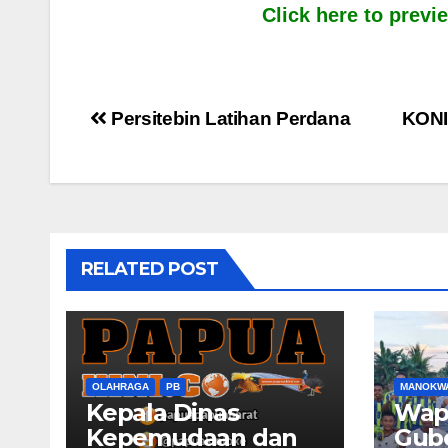
Click here to prev
Post
Persitebin Latihan Perdana
KONI
navigation
RELATED POST
OLAHRAGA
PB
MANOKW
Kepala Dinas
Wapr
Kepemudaan dan
Gub