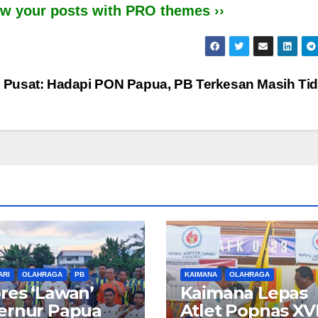
iew your posts with PRO themes ››
 Pusat: Hadapi PON Papua, PB Terkesan Masih Ti
ARI
OLAHRAGA
PB
KAIMANA
OLAHRAGA
es ‘Lawan’
Kaimana Lepas
ernur Papua
Atlet Popnas XVI