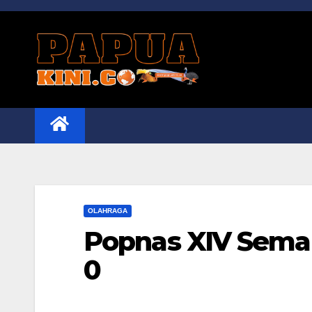
Skip
to
content
OLAHRAGA
Popnas XIV Semar
0