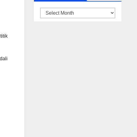
ARSIP
BERITA
itik
dali