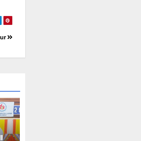
dur
I