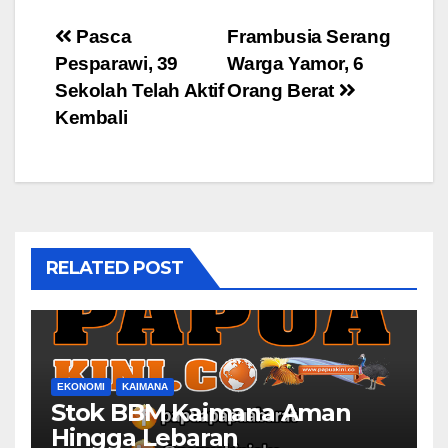
Post
Pasca
Frambusia Serang
Pesparawi, 39
Warga Yamor, 6
navigation
Sekolah Telah Aktif
Orang Berat
Kembali
RELATED POST
EKONOMI
KAIMANA
Stok BBM Kaimana Aman
Hingga Lebaran