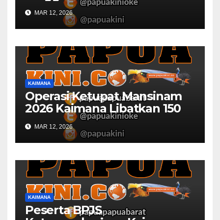
MAR 12, 2026
KAIMANA
Operasi Ketupat Mansinam
2026 Kaimana Libatkan 150
Personil Gabungan
MAR 12, 2026
KAIMANA
Peserta BPJS