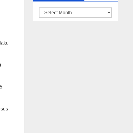
ARSIP
BERITA
laku
i
,5
dsus