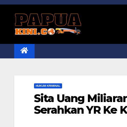
Skip
to
content
HUKUM KRIMINAL
Sita Uang Miliara
Serahkan YR Ke K