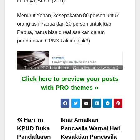
tuturnya, Senin (2/10).
Menurut Yohan, kesepakatan 80 persen untuk
orang asli Papua dan 20 persen untuk luar
Papua, harus bisa direalisasikan dalam
penerimaan CPNS kali ini.(cpk3)
Click here to preview your posts
with PRO themes ››
Post
Hari Ini
Ikrar Amalkan
KPUD Buka
Pancasila Warnai Hari
navigation
Pendaftaran
Kesaktian Pancasila