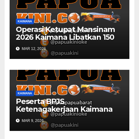
KAIMANA
Operasi Ketupat Mansinam
2026 Kaimana Libatkan 150
Personil Gabungan
MAR 12, 2026
KAIMANA
Peserta BPJS
Ketenagakerjaan Kaimana
Berkurang 53 Persen di 2026
MAR 9, 2026