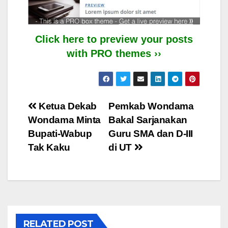
Click here to preview your posts
with PRO themes ››
Post
Ketua Dekab
Pemkab Wondama
Wondama Minta
Bakal Sarjanakan
navigation
Bupati-Wabup
Guru SMA dan D-III
Tak Kaku
di UT
RELATED POST