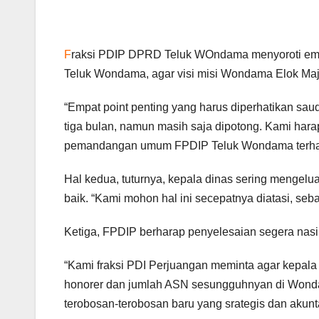
F
raksi PDIP DPRD Teluk WOndama menyoroti empa
Teluk Wondama, agar visi misi Wondama Elok Maj
“Empat point penting yang harus diperhatikan saud
tiga bulan, namun masih saja dipotong. Kami harap
pemandangan umum FPDIP Teluk Wondama ter
Hal kedua, tuturnya, kepala dinas sering mengelu
baik. “Kami mohon hal ini secepatnya diatasi, s
Ketiga, FPDIP berharap penyelesaian segera nasib
“Kami fraksi PDI Perjuangan meminta agar kepa
honorer dan jumlah ASN sesungguhnyan di Wondam
terobosan-terobosan baru yang srategis dan akunt