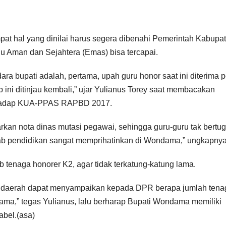
t hal yang dinilai harus segera dibenahi Pemerintah Kabupa
u Aman dan Sejahtera (Emas) bisa tercapai.
ara bupati adalah, pertama, upah guru honor saat ini diterima p
 ini ditinjau kembali,” ujar Yulianus Torey saat membacakan
hadap KUA-PPAS RAPBD 2017.
arkan nota dinas mutasi pegawai, sehingga guru-guru tak bertu
ebab pendidikan sangat memprihatinkan di Wondama,” ungkapnya
 tenaga honorer K2, agar tidak terkatung-katung lama.
la daerah dapat menyampaikan kepada DPR berapa jumlah tena
a,” tegas Yulianus, lalu berharap Bupati Wondama memiliki
abel.(asa)