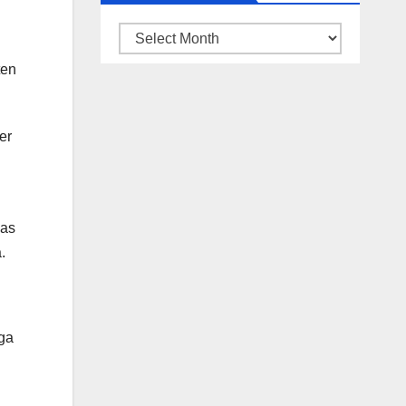
ARSIP
BERITA
ten
er
gas
.
ga