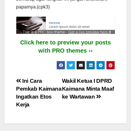
paparnya.(cpk3)
Click here to preview your posts
with PRO themes ››
Post
Ini Cara
Wakil Ketua I DPRD
Pemkab Kaimana
Kaimana Minta Maaf
navigation
Ingatkan Etos
ke Wartawan
Kerja