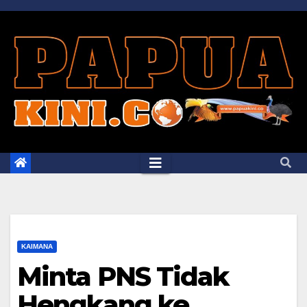
Skip
to
content
KAIMANA
Minta PNS Tidak
Hengkang ke