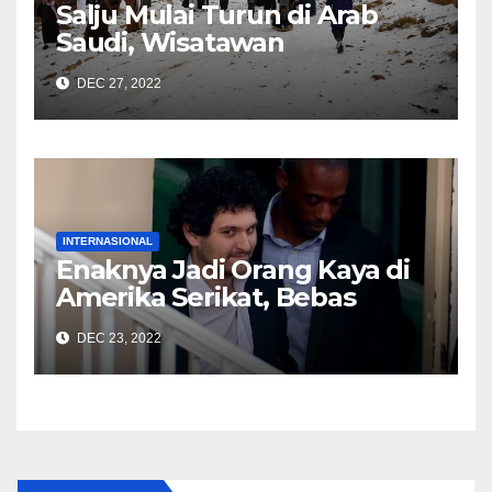
Salju Mulai Turun di Arab
Saudi, Wisatawan
Berbondong Datang
DEC 27, 2022
INTERNASIONAL
Enaknya Jadi Orang Kaya di
Amerika Serikat, Bebas
Tahanan Dengan Jaminan
DEC 23, 2022
3,9 T