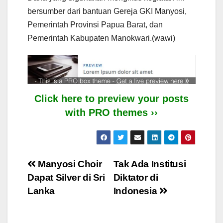
bersumber dari bantuan Gereja GKI Manyosi,
Pemerintah Provinsi Papua Barat, dan
Pemerintah Kabupaten Manokwari.(wawi)
Click here to preview your posts
with PRO themes ››
Post
Manyosi Choir
Tak Ada Institusi
Dapat Silver di Sri
Diktator di
navigation
Lanka
Indonesia