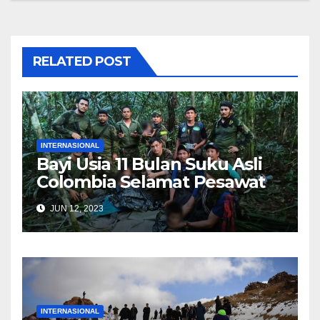
RELATED POST
INTERNASIONAL
Bayi Usia 11 Bulan Suku Asli
Colombia Selamat Pesawat
Jatuh, 40 Hari Tersesat di
JUN 12, 2023
Hutan Amazon
INTERNASIONAL