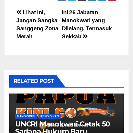
Post
Lihat Ini,
Ini 26 Jabatan
Jangan Sangka
Manokwari yang
navigation
Sanggeng Zona
Dilelang, Termasuk
Merah
Sekkab
RELATED POST
MANOKWARI
PENDIDIKAN
UNCRI Manokwari Cetak 50
Sarjana Hukum Baru