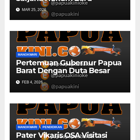
MAR 25, 2026
MANOKWARI
Pertemuan Gubernur Papua
Barat Dengan Duta Besar
Inggris Berbuah Manis
FEB 4, 2026
MANOKWARI
PENDIDIKAN
Pater Vikaris OSA Visitasi