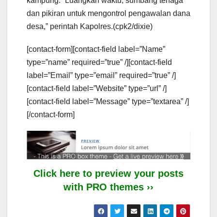
kampung. “Luangkan waktu, sumbang tenaga
dan pikiran untuk mengontrol pengawalan dana
desa,” perintah Kapolres.(cpk2/dixie)
[contact-form][contact-field label=”Name”
type=”name” required=”true” /][contact-field
label=”Email” type=”email” required=”true” /]
[contact-field label=”Website” type=”url” /]
[contact-field label=”Message” type=”textarea” /]
[/contact-form]
Click here to preview your posts
with PRO themes ››