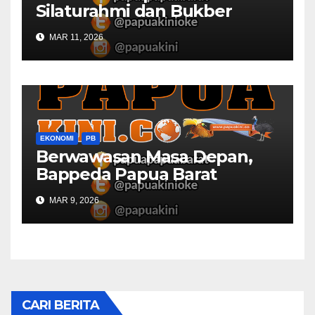
Silaturahmi dan Bukber
Bersama DPR RI dan
MAR 11, 2026
Mendagri di IPDN
EKONOMI
PB
Berwawasan Masa Depan,
Bappeda Papua Barat
Konsultasi Publik RKPD 2027
MAR 9, 2026
CARI BERITA