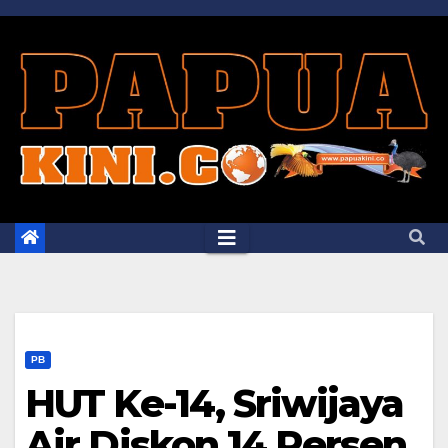
Skip
to
content
PB
HUT Ke-14, Sriwijaya
Air Diskon 14 Persen