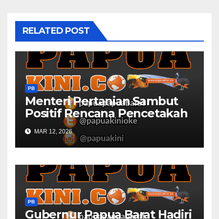
RELATED POST
PB
Menteri Pertanian Sambut
Positif Rencana Pencetakah
Sawah dan Ladang di Papua
MAR 12, 2026
Barat
PB
Gubernur Papua Barat Hadiri