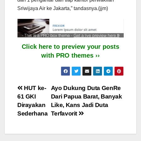
Sriwijaya Air ke Jakarta,” tandasnya.(jjm)
Click here to preview your posts
with PRO themes ››
Post
HUT ke-
Ayo Dukung Duta GenRe
61 GKI
Dari Papua Barat, Banyak
navigation
Dirayakan
Like, Kans Jadi Duta
Sederhana
Terfavorit