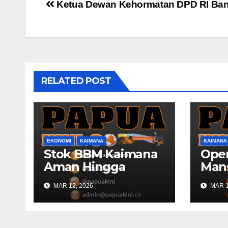
Post
Ketua Dewan Kehormatan DPD RI Ban
navigation
RELATED POST
EKONOMI
KAIMANA
KAIMANA
Stok BBM Kaimana
Oper
Aman Hingga
Man
Lebaran
Kaim
MAR 12, 2026
MAR 1
150 
Gab