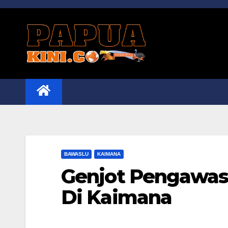
Skip
to
content
BAWASLU
KAIMANA
Genjot Pengawas
Di Kaimana