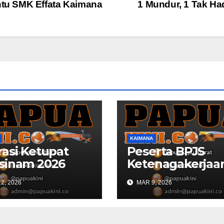
tu SMK Effata Kaimana
1 Mundur, 1 Tak Ha
KAIMANA
asi Ketupat
Peserta BPJS
sinam 2026
Ketenagakerjaa
ana Libatkan
Kaimana Berkur
2, 2026
MAR 9, 2026
Personil
53 Persen di 202
ungan