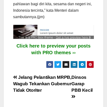
pahlawan bagi diri kita, sesama dan negeri ini,
Indonesia tercinta,” kata Menteri dalam
sambutannya.(jjm)
Click here to preview your posts
with PRO themes ››
Post
Jelang Pelantikan MRPB,
Dinsos
Wagub Tekankan Gubernur
Garap
navigation
Tidak Otoriter
PBB Kecil