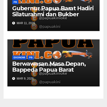
PB
Gubernur Papua Barat Hadiri
Silaturahmi dan Bukber
Bersama DPR RI dan
MAR 11, 2026
Mendagri di IPDN
EKONOMI
PB
Berwawasan Masa Depan,
Bappeda Papua Barat
Konsultasi Publik RKPD 2027
MAR 9, 2026